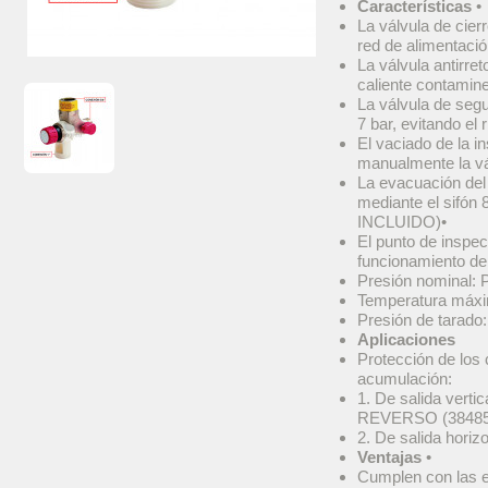
Características
•
La válvula de cier
red de alimentació
La válvula antirre
caliente contamine
La válvula de segu
7 bar, evitando el
El vaciado de la i
manualmente la vál
La evacuación del
mediante el sifón 
INCLUIDO)•
El punto de inspec
funcionamiento de 
Presión nominal:
Temperatura máx
Presión de tarado:
Aplicaciones
Protección de los
acumulación:
1. De salida verti
REVERSO (38485
2. De salida hori
Ventajas
•
Cumplen con las 