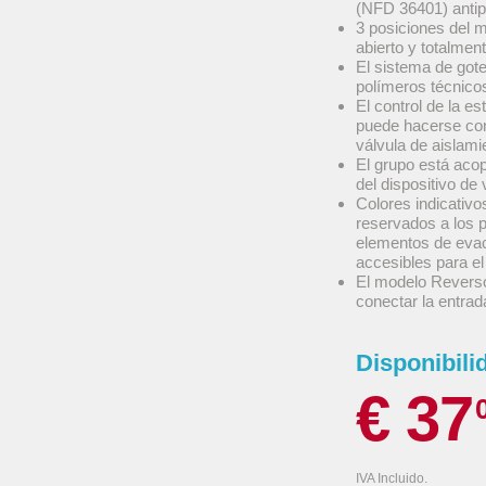
(NFD 36401) antip
3 posiciones del 
abierto y totalmen
El sistema de gote
polímeros técnicos
El control de la es
puede hacerse con
válvula de aislami
El grupo está acop
del dispositivo de
Colores indicativo
reservados a los p
elementos de evac
accesibles para el
El modelo Reverso 
conectar la entrad
Disponibili
€ 37
IVA Incluido.