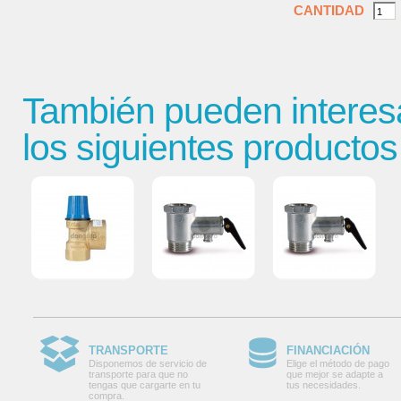
CANTIDAD
También pueden interes
los siguientes productos
TRANSPORTE
FINANCIACIÓN
Disponemos de servicio de
Elige el método de pago
transporte para que no
que mejor se adapte a
tengas que cargarte en tu
tus necesidades.
compra.