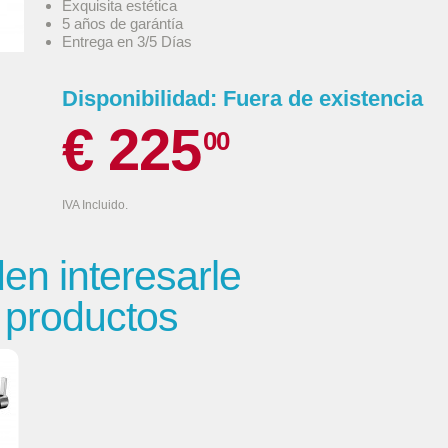
Exquisita estética
5 años de garántía
Entrega en 3/5 Días
Disponibilidad:
Fuera de existencia
€ 225
00
IVA Incluido.
n interesarle
s productos