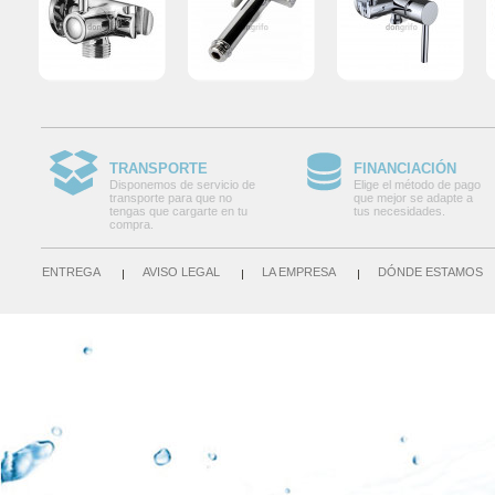
TRANSPORTE
FINANCIACIÓN
Disponemos de servicio de
Elige el método de pago
transporte para que no
que mejor se adapte a
tengas que cargarte en tu
tus necesidades.
compra.
ENTREGA
AVISO LEGAL
LA EMPRESA
DÓNDE ESTAMOS