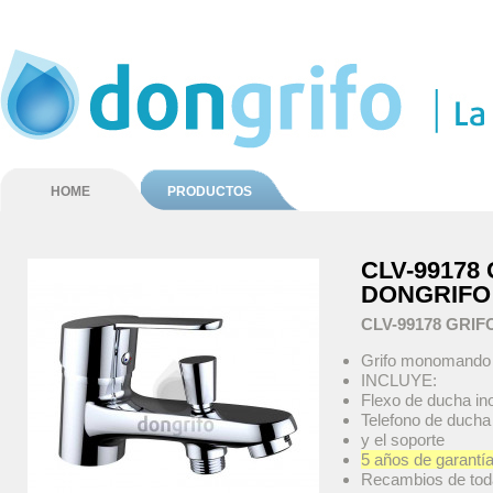
HOME
PRODUCTOS
CLV-99178
DONGRIFO
CLV-99178 GRI
Grifo monomando 
INCLUYE:
Flexo de ducha in
Telefono de duch
y el soporte
5 años de garantí
Recambios de tod