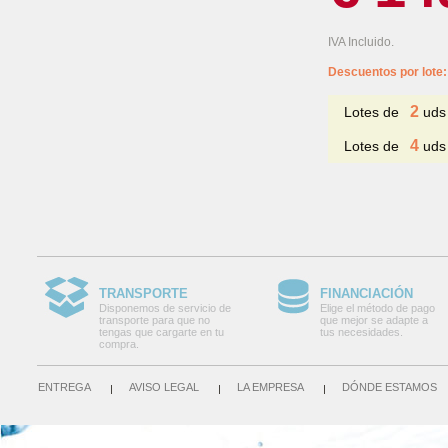
IVA Incluido.
Descuentos por lote:
2
Lotes de
uds
4
Lotes de
uds
TRANSPORTE
FINANCIACIÓN
Disponemos de servicio de
Elige el método de pago
transporte para que no
que mejor se adapte a
tengas que cargarte en tu
tus necesidades.
compra.
ENTREGA
AVISO LEGAL
LA EMPRESA
DÓNDE ESTAMOS