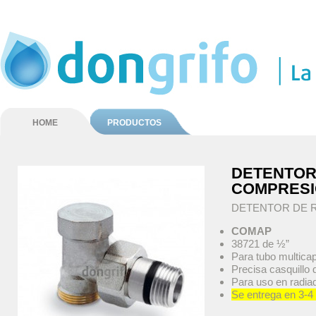
HOME
PRODUCTOS
DETENTOR
COMPRES
DETENTOR DE R
COMAP
38721 de ½”
Para tubo multi
Precisa casquillo 
Para uso en radia
Se entrega en 3-4