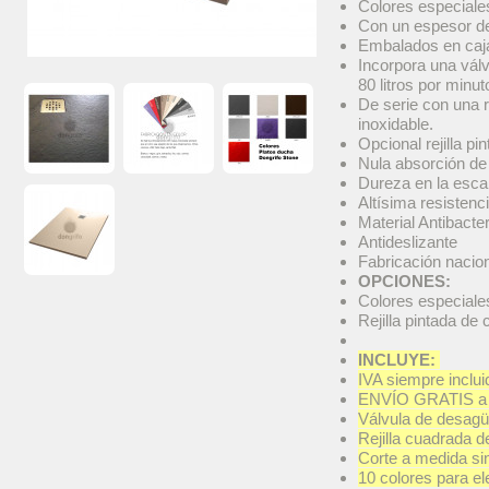
Colores especiales
Con un espesor 
Embalados en caja
Incorpora una válv
80 litros por minut
De serie con una r
inoxidable.
Opcional rejilla pin
Nula absorción de
Dureza en la esca
Altísima resistenc
Material Antibacte
Antideslizante
Fabricación nacio
OPCIONES:
Colores especiales
Rejilla pintada de 
INCLUYE:
IVA siempre inclu
ENVÍO GRATIS a pe
Válvula de desagü
Rejilla cuadrada d
Corte a medida sin
10 colores para el