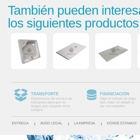
También pueden interes
los siguientes productos
TRANSPORTE
FINANCIACIÓN
Disponemos de servicio de
Elige el método de pago
transporte para que no
que mejor se adapte a
tengas que cargarte en tu
tus necesidades.
compra.
ENTREGA
AVISO LEGAL
LA EMPRESA
DÓNDE ESTAMOS