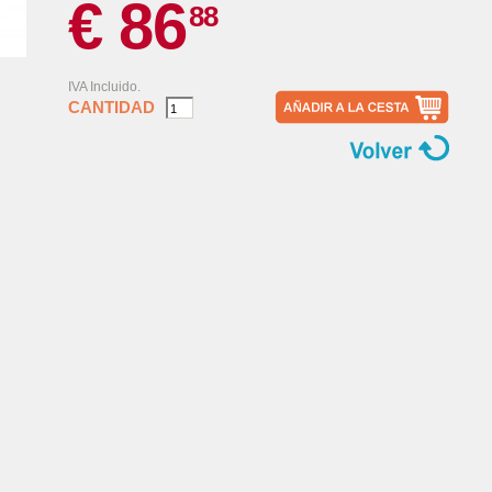
€ 86
88
IVA Incluido.
CANTIDAD