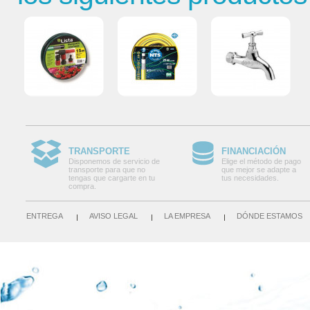
TRANSPORTE
FINANCIACIÓN
Disponemos de servicio de
Elige el método de pago
transporte para que no
que mejor se adapte a
tengas que cargarte en tu
tus necesidades.
compra.
ENTREGA
AVISO LEGAL
LA EMPRESA
DÓNDE ESTAMOS