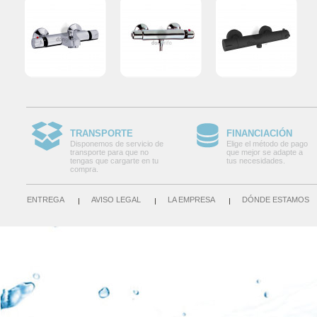
TRANSPORTE
FINANCIACIÓN
Disponemos de servicio de
Elige el método de pago
transporte para que no
que mejor se adapte a
tengas que cargarte en tu
tus necesidades.
compra.
ENTREGA
AVISO LEGAL
LA EMPRESA
DÓNDE ESTAMOS