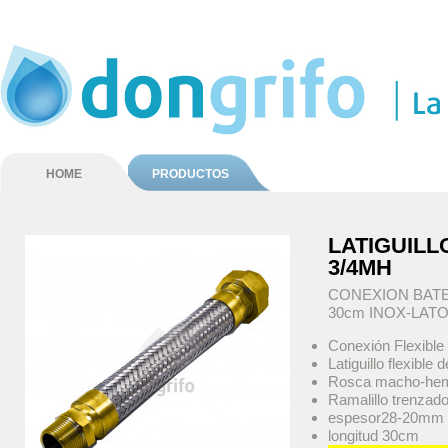
HOME
PRODUCTOS
LATIGUIL
3/4MH
CONEXION BATER
30cm INOX-LAT
Conexión Flexibl
Latiguillo flexible 
Rosca macho-hemb
Ramalillo trenzado
espesor28-20mm
longitud 30cm