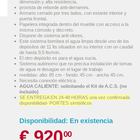
dimensión y alta resistencia,
provista de reborde anti-derrames.
Armario cerrado por tres lados, con estante interior y
puerta frontal.
Papelera integrada dentro del mueble con acceso a la
misma cómodo y discreto.
Dispone de sistema anti-olores.
Este sistema bombea el agua limpia desde uno de los
depósitos de 11 lts situados en su interior con un caudal
de hasta 9,5 lts/min.
El otro depósito es para el agua sucia.
Sistema autónomo que no precisa instalación de tomas
de agua ni desagüe en el lugar de trabajo
medidas: alto: 85 cm - fondo: 45 cm - ancho 45 cm.
Necesita conexión eléctrica.
AGUA CALIENTE: solicitando el Kit de A.C.S. (no
incluido)
SE ENTREGA EN 24-48 HORAS una vez confirmada
disponibilidad- PORTES simbólicos
Disponibilidad:
En existencia
€ 920
00