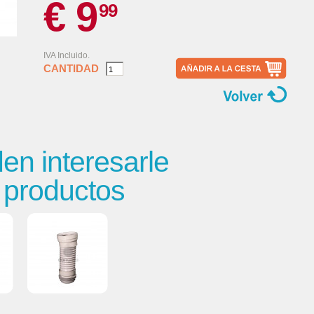
€ 9
99
IVA Incluido.
CANTIDAD
n interesarle
s productos