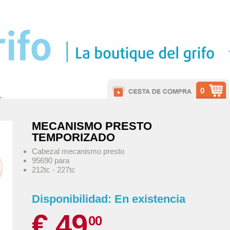
0
MECANISMO PRESTO
TEMPORIZADO
Cabezal mecanismo presto
95690 para
212tc - 227tc
Disponibilidad:
En existencia
€ 49
00