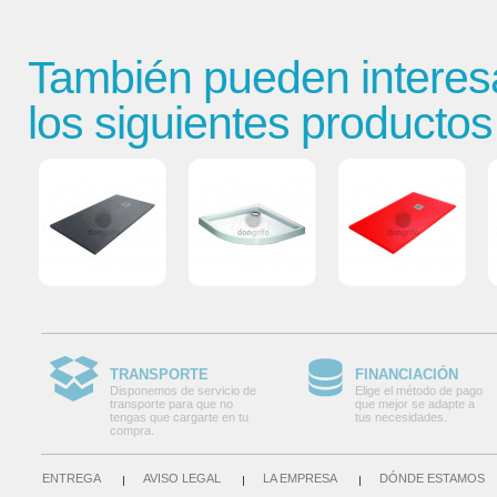
También pueden interes
los siguientes productos
TRANSPORTE
FINANCIACIÓN
Disponemos de servicio de
Elige el método de pago
transporte para que no
que mejor se adapte a
tengas que cargarte en tu
tus necesidades.
compra.
ENTREGA
AVISO LEGAL
LA EMPRESA
DÓNDE ESTAMOS