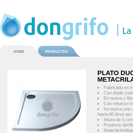
HOME
PRODUCTOS
PLATO DU
METACRIL
Fabricado en me
Con doble cue
En resina y fib
Con refuerzo i
Incorpora una v
hasta 80 litros por
Altura de 5 cen
Producto derti
Material Antiba