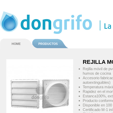
HOME
PRODUCTOS
REJILLA 
Rejilla móvil de p
humos de cocina
Accesorio fabrica
autoextinguibles)
Temperatura máxi
Rapidez en el mon
Estanca100%, ex
Producto conforme
Disponible en 10
Certificado M-1 in