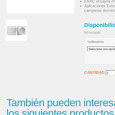
ENAC ensayos nº9
Aplicaciones Extr
campanas domést
Disponibili
IVA Incluido.
*
milimetros
CANTIDAD
También pueden interes
los siguientes productos