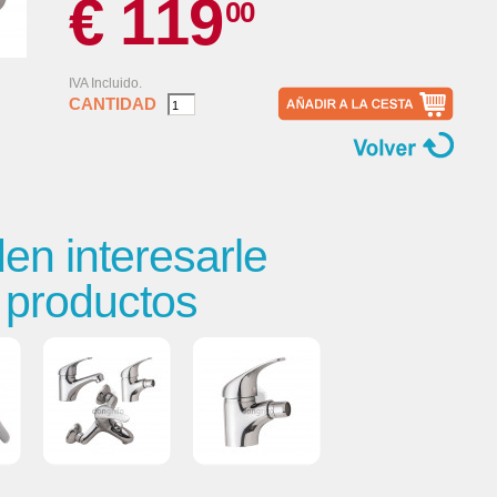
€ 119
00
IVA Incluido.
CANTIDAD
n interesarle
s productos