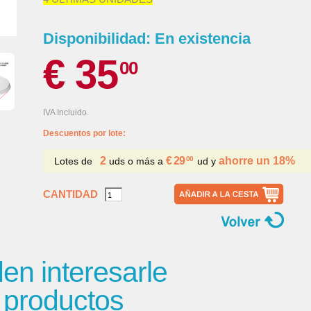
Disponibilidad:
En existencia
€ 35
00
IVA Incluido.
Descuentos por lote:
2
€ 29
00
ahorre un
18
%
Lotes de
uds o más a
ud y
CANTIDAD
n interesarle
s productos