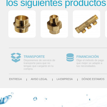
los siguientes productos
TRANSPORTE
FINANCIACIÓN
Disponemos de servicio de
Elige el método de pago
transporte para que no
que mejor se adapte a
tengas que cargarte en tu
tus necesidades.
compra.
ENTREGA
AVISO LEGAL
LA EMPRESA
DÓNDE ESTAMOS