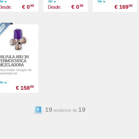
€ 0
49
€ 0
39
€ 169
00
Desde:
Desde:
VALVULA ARU 3/4
TERMOSTATICA
MEZCLADORA
ara evitar riesgos de
quemaduras
€ 158
00
19
19
productos de