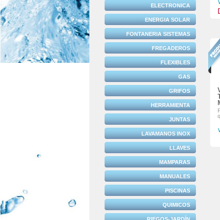
ELECTRONICA
ENERGIA SOLAR
FONTANERIA SISTEMAS
FREGADEROS
FLEXIBLES
GAS
GRIFOS
HERRAMIENTA
P
JUNTAS
LAVAMANOS INOX
LLAVES
MAMPARAS
MANUALES
PISCINAS
QUIMICOS
RIEGOS-JARDÍN