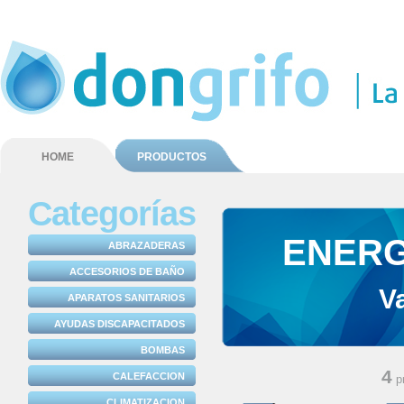
HOME
PRODUCTOS
Categorías
ENERG
ABRAZADERAS
ACCESORIOS DE BAÑO
V
APARATOS SANITARIOS
AYUDAS DISCAPACITADOS
BOMBAS
4
CALEFACCION
p
CLIMATIZACION