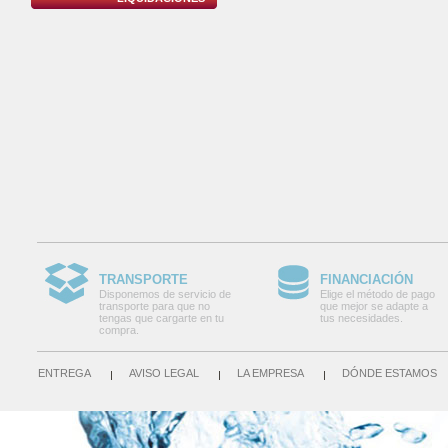
TRANSPORTE
FINANCIACIÓN
Disponemos de servicio de
Elige el método de pago
transporte para que no
que mejor se adapte a
tengas que cargarte en tu
tus necesidades.
compra.
ENTREGA
AVISO LEGAL
LA EMPRESA
DÓNDE ESTAMOS