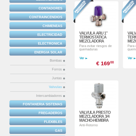
CONTADORES
CONTRAINCENDIOS
CHIMENEAS
VALVULA ARU 1"
VALV
ELECTRICIDAD
TERMOSTATICA
TER
MEZCLADORA
MEZ
ELECTRONICA
Para evitar riesgos de
Para 
quemaduras
quem
ENERGIA SOLAR
Bombas
€ 169
00
Forros
Juntas
Valvulas
Intercambiadores
FONTANERIA SISTEMAS
VALVULA PRESTO
FREGADEROS
MEZCLADORA 3/4
MACHO-HEMBRA
FLEXIBLES
Anti-Retorno
GAS