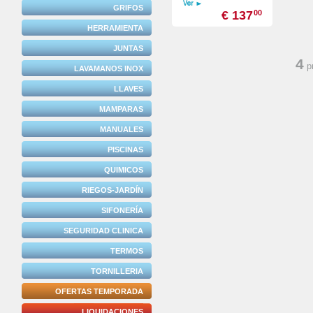
GRIFOS
€ 137
00
HERRAMIENTA
JUNTAS
4
p
LAVAMANOS INOX
LLAVES
MAMPARAS
MANUALES
PISCINAS
QUIMICOS
RIEGOS-JARDÍN
SIFONERÍA
SEGURIDAD CLINICA
TERMOS
TORNILLERIA
OFERTAS TEMPORADA
LIQUIDACIONES