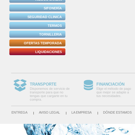
SIFONERÍA
SEGURIDAD CLINICA
TERMOS
TORNILLERIA
OFERTAS TEMPORADA
LIQUIDACIONES
TRANSPORTE
FINANCIACIÓN
Disponemos de servicio de
Elige el método de pago
transporte para que no
que mejor se adapte a
tengas que cargarte en tu
tus necesidades.
compra.
ENTREGA
AVISO LEGAL
LA EMPRESA
DÓNDE ESTAMOS