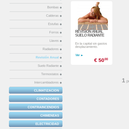
Bombas
Calderas
Estufas
REVISIÓN ANUAL
Forros
SUELO RADIANTE
Llaves
En la capital sin gastos
desplazamiento.
Radiadores
Revisión Anual
€ 50
00
Suelo Radiante
Termostatos
1
p
Intercambiadores
CLIMATIZACION
CONTADORES
CONTRAINCENDIOS
CHIMENEAS
ELECTRICIDAD