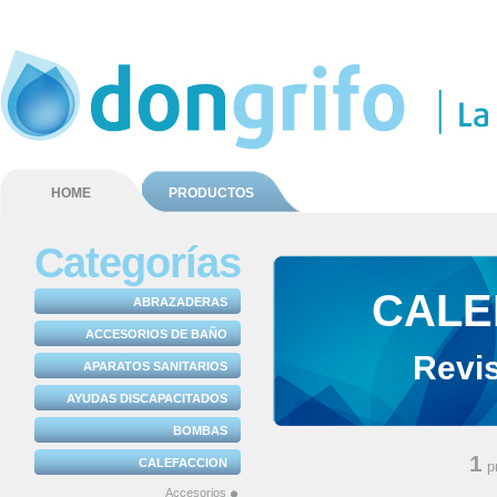
HOME
PRODUCTOS
Categorías
CALE
ABRAZADERAS
ACCESORIOS DE BAÑO
Revi
APARATOS SANITARIOS
AYUDAS DISCAPACITADOS
BOMBAS
1
CALEFACCION
p
Accesorios