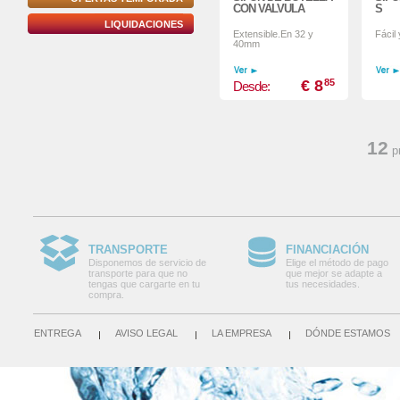
CON VALVULA
S
LIQUIDACIONES
Extensible.En 32 y
Fácil
40mm
€ 8
85
Desde:
12
p
TRANSPORTE
FINANCIACIÓN
Disponemos de servicio de
Elige el método de pago
transporte para que no
que mejor se adapte a
tengas que cargarte en tu
tus necesidades.
compra.
ENTREGA
AVISO LEGAL
LA EMPRESA
DÓNDE ESTAMOS