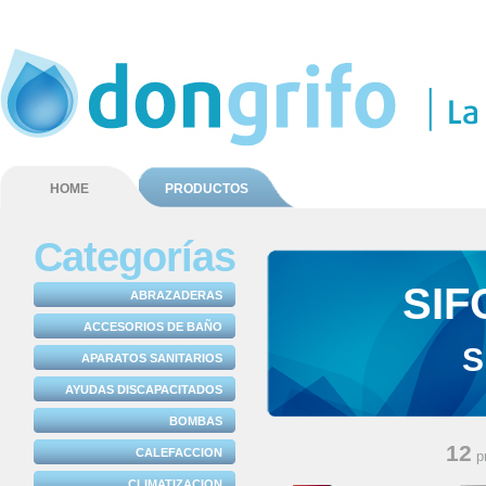
HOME
PRODUCTOS
Categorías
SIF
ABRAZADERAS
ACCESORIOS DE BAÑO
S
APARATOS SANITARIOS
AYUDAS DISCAPACITADOS
BOMBAS
12
CALEFACCION
p
CLIMATIZACION