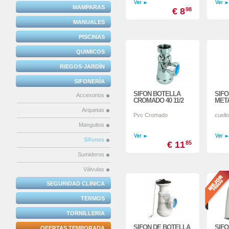
MAMPARAS
€ 8
98
MANUALES
PISCINAS
QUIMICOS
RIEGOS-JARDÍN
SIFONERÍA
SIFON BOTELLA
SIF
Accesorios
CROMADO 40 11/2
META
Arquetas
Pvc Cromado
cuell
Manguitos
Sifones
€ 11
85
Sumideros
Válvulas
SEGURIDAD CLINICA
TERMOS
TORNILLERIA
SIFON DE BOTELLA
SIFO
OFERTAS TEMPORADA