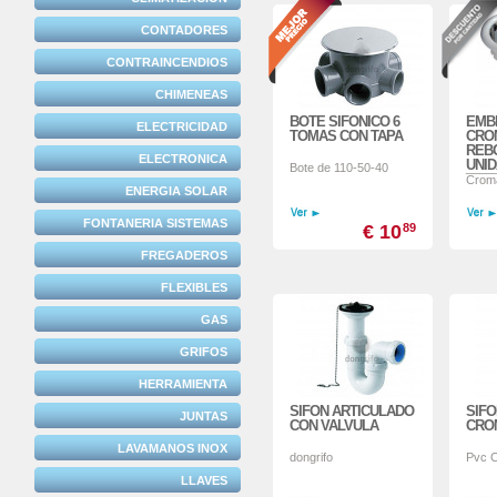
CONTADORES
CONTRAINCENDIOS
CHIMENEAS
BOTE SIFONICO 6
EMB
ELECTRICIDAD
TOMAS CON TAPA
CRO
REBO
ELECTRONICA
UNI
Bote de 110-50-40
____
Croma
ENERGIA SOLAR
FONTANERIA SISTEMAS
€ 10
89
FREGADEROS
FLEXIBLES
GAS
GRIFOS
HERRAMIENTA
SIFON ARTICULADO
SIFO
JUNTAS
CON VALVULA
CROM
LAVAMANOS INOX
dongrifo
Pvc 
LLAVES