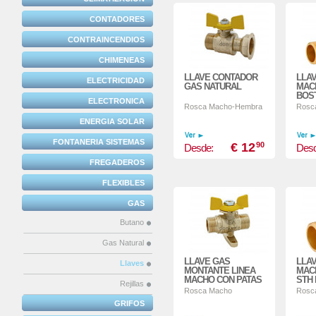
CONTADORES
CONTRAINCENDIOS
CHIMENEAS
LLAVE CONTADOR
LLA
ELECTRICIDAD
GAS NATURAL
MAC
BOS
ELECTRONICA
Rosca Macho-Hembra
Rosc
ENERGIA SOLAR
FONTANERIA SISTEMAS
€ 12
90
Desde:
Desd
FREGADEROS
FLEXIBLES
GAS
Butano
Gas Natural
LLAVE GAS
LLA
Llaves
MONTANTE LINEA
MAC
MACHO CON PATAS
STH
Rejillas
Rosca Macho
Rosc
GRIFOS