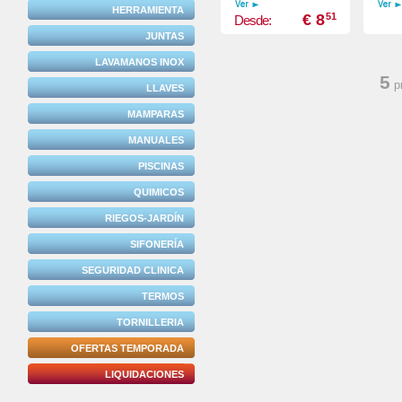
HERRAMIENTA
€ 8
51
Desde:
JUNTAS
LAVAMANOS INOX
5
p
LLAVES
MAMPARAS
MANUALES
PISCINAS
QUIMICOS
RIEGOS-JARDÍN
SIFONERÍA
SEGURIDAD CLINICA
TERMOS
TORNILLERIA
OFERTAS TEMPORADA
LIQUIDACIONES