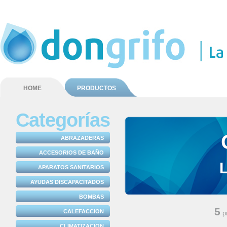
HOME
PRODUCTOS
Categorías
ABRAZADERAS
ACCESORIOS DE BAÑO
APARATOS SANITARIOS
AYUDAS DISCAPACITADOS
BOMBAS
5
CALEFACCION
p
CLIMATIZACION