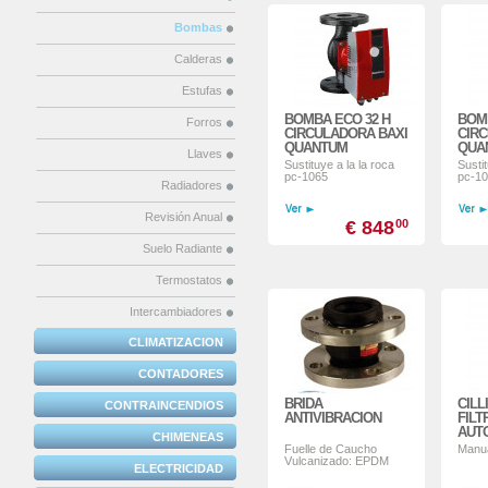
Bombas
Calderas
Estufas
BOMBA ECO 32 H
BOM
Forros
CIRCULADORA BAXI
CIR
QUANTUM
QUA
Llaves
Sustituye a la la roca
Sustit
pc-1065
pc-1
Radiadores
Revisión Anual
€ 848
00
Suelo Radiante
Termostatos
Intercambiadores
CLIMATIZACION
CONTADORES
BRIDA
CILL
CONTRAINCENDIOS
ANTIVIBRACION
FILT
AUT
CHIMENEAS
Fuelle de Caucho
Manu
Vulcanizado: EPDM
ELECTRICIDAD