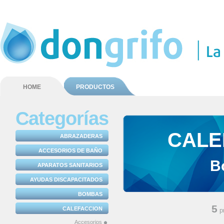
HOME
PRODUCTOS
Categorías
CALE
ABRAZADERAS
ACCESORIOS DE BAÑO
B
APARATOS SANITARIOS
AYUDAS DISCAPACITADOS
BOMBAS
5
CALEFACCION
p
Accesorios