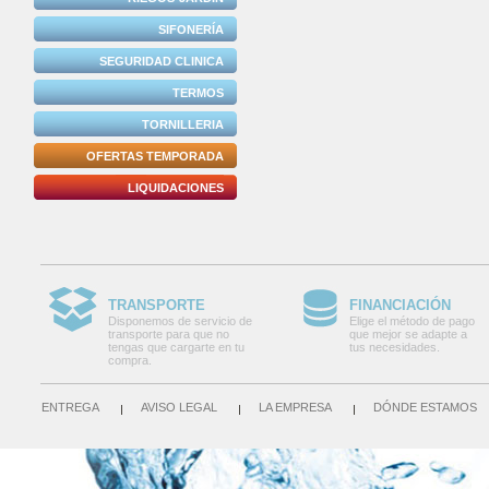
SIFONERÍA
SEGURIDAD CLINICA
TERMOS
TORNILLERIA
OFERTAS TEMPORADA
LIQUIDACIONES
TRANSPORTE
FINANCIACIÓN
Disponemos de servicio de
Elige el método de pago
transporte para que no
que mejor se adapte a
tengas que cargarte en tu
tus necesidades.
compra.
ENTREGA
AVISO LEGAL
LA EMPRESA
DÓNDE ESTAMOS