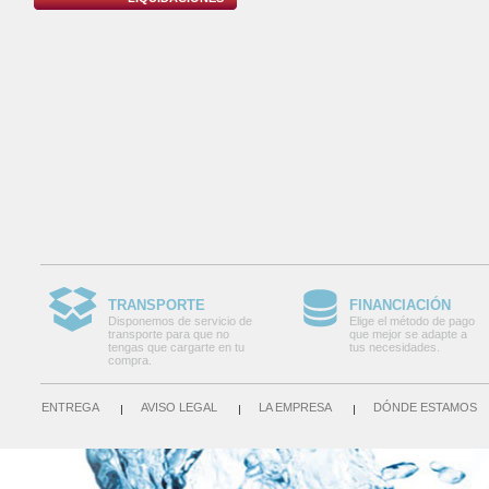
TRANSPORTE
FINANCIACIÓN
Disponemos de servicio de
Elige el método de pago
transporte para que no
que mejor se adapte a
tengas que cargarte en tu
tus necesidades.
compra.
ENTREGA
AVISO LEGAL
LA EMPRESA
DÓNDE ESTAMOS