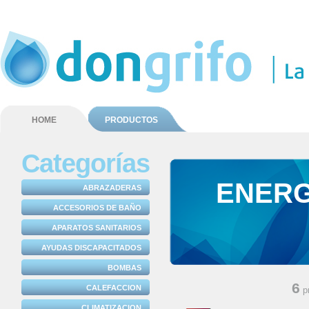
HOME
PRODUCTOS
Categorías
ENERG
ABRAZADERAS
ACCESORIOS DE BAÑO
APARATOS SANITARIOS
AYUDAS DISCAPACITADOS
BOMBAS
6
CALEFACCION
p
CLIMATIZACION