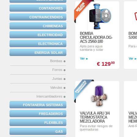
CONTADORES
CONTRAINCENDIOS
CHIMENEAS
BOMBA
BOM
ELECTRICIDAD
CIRCULADORA DG-
SXM3
ACS 25/60-180
ELECTRONICA
Apta para agua
Para 
sanitaria y solar
ENERGIA SOLAR
Bombas
€ 129
00
Forros
Juntas
Valvulas
Intercambiadores
FONTANERIA SISTEMAS
VALVULA ARU 3/4
VAL
FREGADEROS
TERMOSTATICA
MEZ
MEZCLADORA
HEM
FLEXIBLES
Para evitar riesgos de
Anti-
quemaduras
GAS