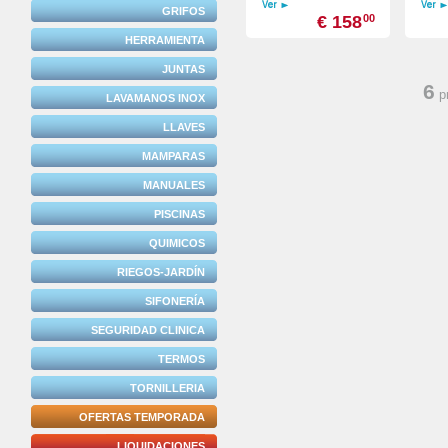
GRIFOS
€ 158
00
HERRAMIENTA
JUNTAS
6
p
LAVAMANOS INOX
LLAVES
MAMPARAS
MANUALES
PISCINAS
QUIMICOS
RIEGOS-JARDÍN
SIFONERÍA
SEGURIDAD CLINICA
TERMOS
TORNILLERIA
OFERTAS TEMPORADA
LIQUIDACIONES