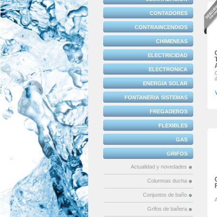
CONTADORES
CONTRAINCENDIOS
CHIMENEAS
ELECTRICIDAD
ELECTRONICA
ENERGIA SOLAR
FONTANERIA SISTEMAS
FREGADEROS
FLEXIBLES
GAS
GRIFOS
Actualidad y novedades
Columnas ducha
Conjuntos de baño
A
Grifos de bañera