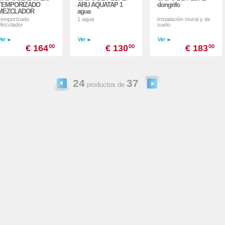
TEMPORIZADO
ARU AQUATAP 1
dongrifo
MEZCLADOR
agua
Temporizado
1 agua
Instalación mural y de
Mezclador
suelo
€ 164
00
€ 130
00
€ 183
00
24
37
productos de