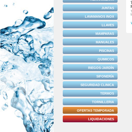
JUNTAS
LAVAMANOS INOX
LLAVES
MAMPARAS
MANUALES
PISCINAS
QUIMICOS
RIEGOS-JARDÍN
SIFONERÍA
SEGURIDAD CLINICA
TERMOS
TORNILLERIA
OFERTAS TEMPORADA
LIQUIDACIONES