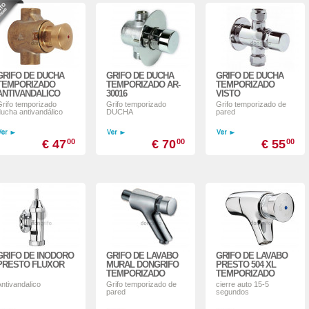
GRIFO DE DUCHA
GRIFO DE DUCHA
GRIFO DE DUCHA
TEMPORIZADO
TEMPORIZADO AR-
TEMPORIZADO
ANTIVANDALICO
30016
VISTO
Grifo temporizado
Grifo temporizado
Grifo temporizado de
ducha antivandálico
DUCHA
pared
€ 47
00
€ 70
00
€ 55
00
GRIFO DE INODORO
GRIFO DE LAVABO
GRIFO DE LAVABO
PRESTO FLUXOR
MURAL DONGRIFO
PRESTO 504 XL
TEMPORIZADO
TEMPORIZADO
ntivandalico
Grifo temporizado de
cierre auto 15-5
pared
segundos