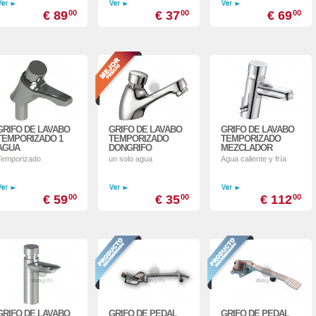
€ 89
00
€ 37
00
€ 69
00
GRIFO DE LAVABO
GRIFO DE LAVABO
GRIFO DE LAVABO
TEMPORIZADO 1
TEMPORIZADO
TEMPORIZADO
AGUA
DONGRIFO
MEZCLADOR
Temporizado
un solo agua
Agua caliente y fría
€ 59
00
€ 35
00
€ 112
00
GRIFO DE LAVABO
GRIFO DE PEDAL
GRIFO DE PEDAL