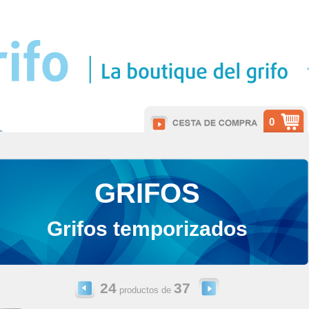
0
GRIFOS
Grifos temporizados
24
37
productos de